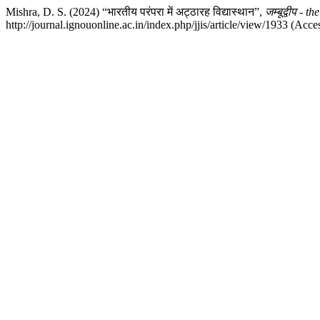
Mishra, D. S. (2024) “भारतीय परंपरा में अट्ठारह विद्यास्थान”,
जम्बूद्वीप -
http://journal.ignouonline.ac.in/index.php/jjis/article/view/1933 (Acc