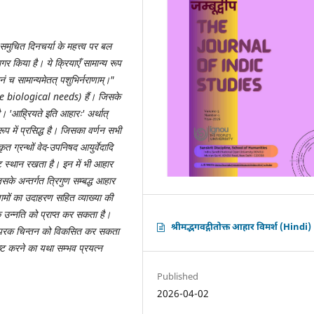
ं समुचित दिनचर्या के महत्त्व पर बल
गर किया है। ये क्रियाएँ सामान्य रूप
ं च सामान्यमेतत् पशुभिर्नराणाम्।
"
me
biological needs)
हैं। जिसके
है।
'
आह्रियते इति आहारः
'
अर्थात्
ूप में प्रसिद्ध है। जिसका वर्णन सभी
त ग्रन्थों वेद
-
उपनिषद आयुर्वेदादि
ष्ट स्थान रखता है। इन में भी आहार
िसके अन्तर्गत त्रिगुण सम्बद्ध आहार
ामों का उदाहरण सहित व्याख्या की
 उन्नति को प्राप्त कर सकता है।
श्रीमद्भगवद्गीतोक्त आहार विमर्श (Hindi)
ल्याणपरक चिन्तन को विकसित कर सकता
पुष्ट करने का यथा सम्भव प्रयत्न
Published
2026-04-02