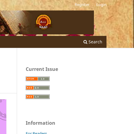
Register
Login
Search
Current Issue
Information
For Readers