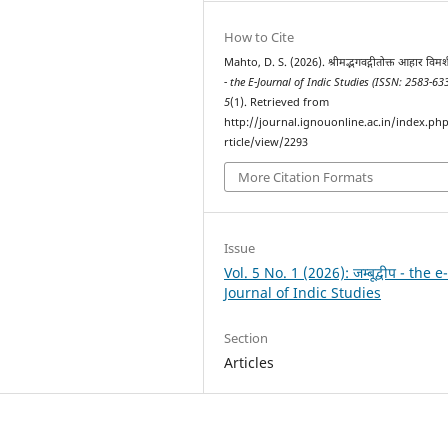
How to Cite
Mahto, D. S. (2026). श्रीमद्भगवद्गीतोक्त आहार विमर्
- the E-Journal of Indic Studies (ISSN: 2583-63
5
(1). Retrieved from
http://journal.ignouonline.ac.in/index.php/
rticle/view/2293
More Citation Formats
Issue
Vol. 5 No. 1 (2026): जम्बूद्वीप - the e
Journal of Indic Studies
Section
Articles