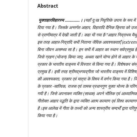
Abstract
युक्ताहारविहारस्य
............
।।
यहाँ दुःख निवृत्तिके उपाय के रूप मे
दिया गया है। जिसके अन्तर्गत आहार
,
विहारादि दैनिक क्रिया को उजा
से प्राणीमात्र में देखी जाती हैं। कहा भी गया है
-"
आहार निद्राभय मैथुन
इस तरह आहार
-
निद्रादि सभी नितान्त जैविक आवश्यकताएँ
(
extre
बिना जीवन असम्भव सा है। इन सभी में आहार का स्थान सर्वप्रमुख 
जिसे ग्रहण
(
भोजन
)
किया जाए
,
अथवा खाने योग्य होने से आहार के र
प्रकार के भारतीय वाङ्‌मय में विस्तार से किया गया है। विशेषकर संस्कृ
प्रमुख हैं। इसी तरह श्रीमद्‌भगवद्‌गीता जो भारतीय वाङ्‌मय में विशि
की आवश्यकता
,
प्रकार एवं मात्रा के विषय में वर्णन किया गया है। ज
के प्रकार
-
सात्विक
,
राजस एवं तामस प्रधानगुण युक्त भोज्य के परिण
गयी है। जिसे अपनाकर व्यक्ति
(
साधक
)
अपने भौतिक एवं आध्यात्मिक
गीतोक्त आहार पद्ध‌ति के द्वारा व्यक्ति आत्म कल्याण एवं विश्व क
है।इस आलेख में गीता के तथ्यों को अन्य शास्त्रीय सन्दर्भों द्वारा परि
किया गया है।