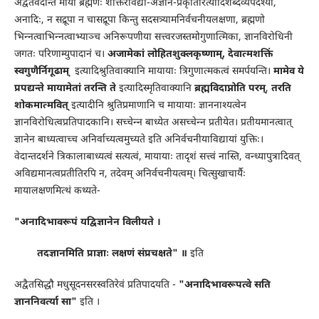
अद्वैतवेदान्ते माया ब्रह्मणः शक्तिरविद्या-अज्ञानं-प्रकृतिरित्यादिशब्दव्यपदेश्या,
अनादिः, न सद्रूपा न चासद्रूपा किन्तु सदसत्र्यामनिर्वचनीयलक्षणा, ब्रह्मणो
भिन्नत्वाभिन्नत्वाभ्याञ्च अनिरूपणीया सत्त्वरजस्तमोगुणात्मिका, ज्ञानविरोधिनी
जगतः परिणाम्युपादानं च।
अजामेकां लोहितशुक्लकृष्णाम्
,
देवात्मशक्तिं
स्वगुणैर्निगूढाम्
इत्यादिश्रुतिवाक्यानि मायायाः त्रिगुणात्मकत्वं समर्पयन्ति।
मामेव ये
प्रपद्यन्ते मायामेतां तरन्ति ते
इत्यादिस्मृतिवाक्यानि
ब्रह्मविदाप्नोति परम्
,
तरति
शोकमात्मवित्
इत्यादीनि श्रुतिप्रमाणानि च मायायाः ज्ञाननाश्यत्वेन
ज्ञानविरोधित्वप्रतिपादकानि। सच्चेन्न बाध्येत असच्चेन्न प्रतीयेत। प्रतीयमानत्वात्
ज्ञानेन बाध्यत्वाच्च अनिर्वाच्यत्वमुच्यते इति अनिर्वचनीयाविद्यायां युक्तिः।
वेदान्तदर्शने त्रिकालाबाध्यत्वं सत्यत्वं, मायायाः तादृशं सत्त्वं नास्ति, वन्ध्यापुत्रादिवत्
अविद्यमानत्वप्रतीतिरपि न, तदेवम् अनिर्वचनीयत्वम्। चित्सुखाचार्यैः
मायालक्षणमित्थं कथ्यते-
"अनादिभावरूपं यद्विज्ञानेन विलीयते ।
तदज्ञानमिति प्राज्ञाः लक्षणं संप्रचक्षते" ॥
इति
अद्वैतसिद्धौ मधुसूदनसरस्वतिरेवं प्रतिपादयति -
"अनादिभावरूपत्वे सति
ज्ञाननिवर्त्या सा"
इति ।