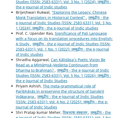
Studies (ISSN: 2583-6331): Vol. 3 No. 1 (2024): जम्बूद्वीप -
the e-Journal of Indic studies
Brijeshwari Rukwal,
"Exploring the Legacy: Chinese
Monk Translators in Historical Context"
,
जम्बूद्वीप - the
e-Journal of Indic Studies (ISSN: 2583-6331): Vol. 3 No.
1 (2024): जम्बूद्वीप - the e-Journal of Indic studies
Prof. C. Upender Rao,
Significance of Pali Language
with a focus on its translation procedures into English:
A Study
,
जम्बूद्वीप - the e-Journal of Indic Studies (ISSN:
2583-6331): Vol. 1 No. 1 (2022): जम्बूद्वीप - the e-Journal
of Indic studies
Shradha Aggarwal,
Can Kālidāsa’s Poetic Vision Be
Read as a Mīmāṃsā–Vedānta Continuum from
Dharma to Brahman?
,
जम्बूद्वीप - the e-Journal of Indic
Studies (ISSN: 2583-6331): Vol. 5 No. 1 (2026): जम्बूद्वीप -
the e-Journal of Indic Studies
Priyam Ashish,
The meta-grammatical role of
Paribhāṣās in preserving the structure of Sanskrit
Vyākaraṇa
,
जम्बूद्वीप - the e-Journal of Indic Studies
(ISSN: 2583-6331): Vol. 4 No. 2 (2025): जम्बूद्वीप - the e-
Journal of Indic Studies
Shri Pratap kumar Meher,
विश्वभाषा संस्कृतम्
,
जम्बूद्वीप - the
e-Journal of Indic Studies (ISSN: 2583-6331): Vol. 1 No.