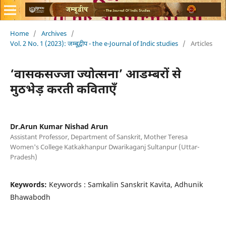
Home
/
Archives
/
Vol. 2 No. 1 (2023): जम्बूद्वीप - the e-Journal of Indic studies
/
Articles
‘वासकसज्जा ज्योत्सना’ आडम्बरों से
मुठभेड़ करती कविताएँ
Dr.Arun Kumar Nishad Arun
Assistant Professor, Department of Sanskrit, Mother Teresa
Women's College Katkakhanpur Dwarikaganj Sultanpur (Uttar-
Pradesh)
Keywords:
Keywords : Samkalin Sanskrit Kavita, Adhunik
Bhawabodh