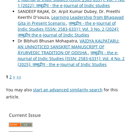
1 (2022): जम्बूद्वीप - the e-Journal of Indic studies
SANDEEP RAJAK, Dr. Arpit Kumar Dubey, Dr. Preethi
Keerthi D’souza,
Learning Leadership from Bhagavad
Gita in Present Scenario
,
जम्बूद्वीप - the e-Journal of
Indic Studies (ISSN: 2583-6331): Vol. 3 No. 2 (2024):
जम्बूद्वीप the e-Journal of Indic Studies
Dr Bibhuti Bhusan Mohapatra,
VAIDYA KALPATARU:
AN UNNOTICED SANSKRIT MANUSCRIPT OF
ĀYURVEDIC TRADITION OF ODISHA
,
जम्बूद्वीप - the e-
Journal of Indic Studies (ISSN: 2583-6331): Vol. 4 No. 2
(2025): जम्बूद्वीप - the e-Journal of Indic Studies
1
2
>
>>
You may also
start an advanced similarity search
for this
article.
Current Issue